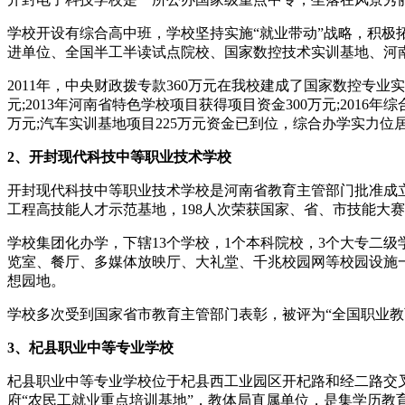
学校开设有综合高中班，学校坚持实施“就业带动”战略，积极
进单位、全国半工半读试点院校、国家数控技术实训基地、河
2011年，中央财政拨专款360万元在我校建成了国家数控专业
元;2013年河南省特色学校项目获得项目资金300万元;2016
万元;汽车实训基地项目225万元资金已到位，综合办学实力位
2、开封现代科技中等职业技术学校
开封现代科技中等职业技术学校是河南省教育主管部门批准成
工程高技能人才示范基地，198人次荣获国家、省、市技能大
学校集团化办学，下辖13个学校，1个本科院校，3个大专二级学
览室、餐厅、多媒体放映厅、大礼堂、千兆校园网等校园设施一
想园地。
学校多次受到国家省市教育主管部门表彰，被评为“全国职业教育
3、杞县职业中等专业学校
杞县职业中等专业学校位于杞县西工业园区开杞路和经二路交叉口
府“农民工就业重点培训基地”，教体局直属单位，是集学历教