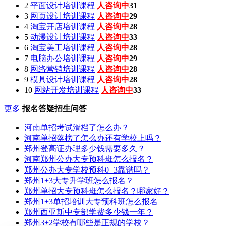
2
平面设计培训课程
人咨询中
31
3
网页设计培训课程
人咨询中
29
4
淘宝开店培训课程
人咨询中
28
5
动漫设计培训课程
人咨询中
33
6
淘宝美工培训课程
人咨询中
28
7
电脑办公培训课程
人咨询中
29
8
网络营销培训课程
人咨询中
28
9
模具设计培训课程
人咨询中
28
10
网站开发培训课程
人咨询中
33
更多
报名答疑招生问答
河南单招考试滑档了怎么办？
河南单招落榜了怎么办还有学校上吗？
郑州登高证办理多少钱需要多久？
河南郑州公办大专预科班怎么报名？
郑州公办大专学校预科0+3靠谱吗？
郑州1+3大专升学班怎么报名？
郑州单招大专预科班怎么报名？哪家好？
郑州1+3单招培训大专预科班怎么报名
郑州西亚斯中专部学费多少钱一年？
郑州3+2学校有哪些是正规的学校？