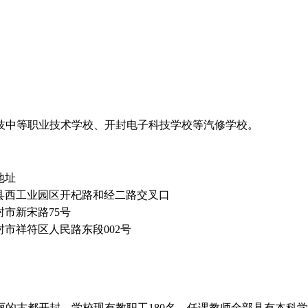
技中等职业技术学校、开封电子科技学校等汽修学校。
地址
县西工业园区开杞路和经二路交叉口
封市新宋路75号
封市祥符区人民路东段002号
古都开封。学校现有教职工180名，任课教师全部具有本科学历