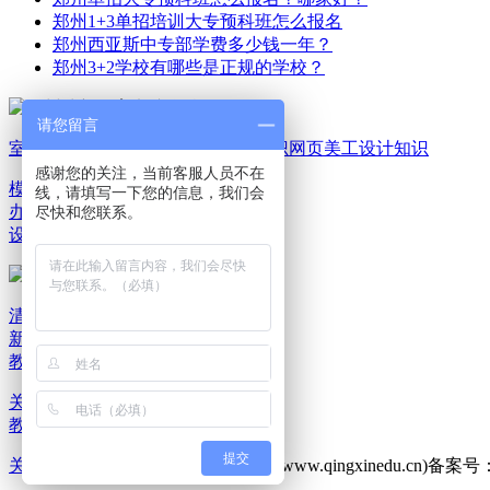
郑州1+3单招培训大专预科班怎么报名
郑州西亚斯中专部学费多少钱一年？
郑州3+2学校有哪些是正规的学校？
请您留言
室内家装设计知识
平面广告设计知识
网页美工设计知识
感谢您的关注，当前客服人员不在
模具机械设计知识
电脑
线，请填写一下您的信息，我们会
办公文秘知识
游戏动漫
尽快和您联系。
设计知识
清新教育新闻资讯
清
新教育报班选课
清新
教育就业服务
关于清新教育
联系清新教育
清新
教育乘车路线
提交
关于我们
版权所有：郑州清新教育(www.qingxinedu.cn)备案号