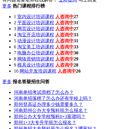
更多
热门课程排行榜
1
室内设计培训课程
人咨询中
27
2
平面设计培训课程
人咨询中
27
3
网页设计培训课程
人咨询中
33
4
淘宝开店培训课程
人咨询中
30
5
动漫设计培训课程
人咨询中
25
6
淘宝美工培训课程
人咨询中
30
7
电脑办公培训课程
人咨询中
33
8
网络营销培训课程
人咨询中
27
9
模具设计培训课程
人咨询中
25
10
网站开发培训课程
人咨询中
26
更多
报名答疑招生问答
河南单招考试滑档了怎么办？
河南单招落榜了怎么办还有学校上吗？
郑州登高证办理多少钱需要多久？
河南郑州公办大专预科班怎么报名？
郑州公办大专学校预科0+3靠谱吗？
郑州1+3大专升学班怎么报名？
郑州单招大专预科班怎么报名？哪家好？