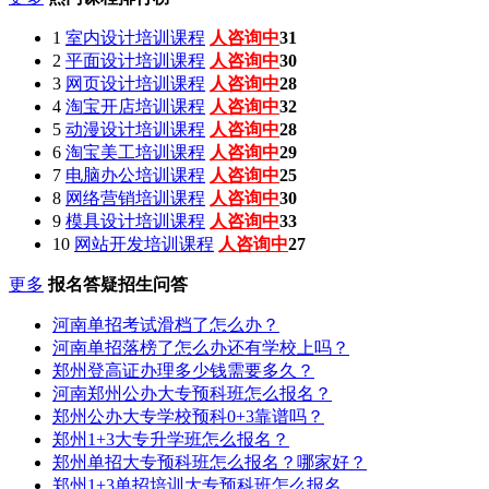
1
室内设计培训课程
人咨询中
31
2
平面设计培训课程
人咨询中
30
3
网页设计培训课程
人咨询中
28
4
淘宝开店培训课程
人咨询中
32
5
动漫设计培训课程
人咨询中
28
6
淘宝美工培训课程
人咨询中
29
7
电脑办公培训课程
人咨询中
25
8
网络营销培训课程
人咨询中
30
9
模具设计培训课程
人咨询中
33
10
网站开发培训课程
人咨询中
27
更多
报名答疑招生问答
河南单招考试滑档了怎么办？
河南单招落榜了怎么办还有学校上吗？
郑州登高证办理多少钱需要多久？
河南郑州公办大专预科班怎么报名？
郑州公办大专学校预科0+3靠谱吗？
郑州1+3大专升学班怎么报名？
郑州单招大专预科班怎么报名？哪家好？
郑州1+3单招培训大专预科班怎么报名