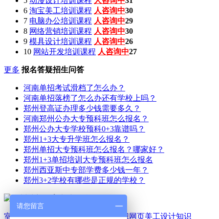
5
动漫设计培训课程
人咨询中
31
6
淘宝美工培训课程
人咨询中
30
7
电脑办公培训课程
人咨询中
29
8
网络营销培训课程
人咨询中
30
9
模具设计培训课程
人咨询中
26
10
网站开发培训课程
人咨询中
27
更多
报名答疑招生问答
河南单招考试滑档了怎么办？
河南单招落榜了怎么办还有学校上吗？
郑州登高证办理多少钱需要多久？
河南郑州公办大专预科班怎么报名？
郑州公办大专学校预科0+3靠谱吗？
郑州1+3大专升学班怎么报名？
郑州单招大专预科班怎么报名？哪家好？
郑州1+3单招培训大专预科班怎么报名
郑州西亚斯中专部学费多少钱一年？
郑州3+2学校有哪些是正规的学校？
请您留言
室内家装设计知识
平面广告设计知识
网页美工设计知识