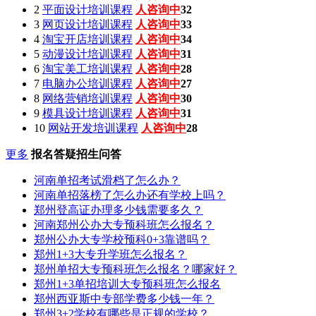
2
平面设计培训课程
人咨询中
32
3
网页设计培训课程
人咨询中
33
4
淘宝开店培训课程
人咨询中
34
5
动漫设计培训课程
人咨询中
31
6
淘宝美工培训课程
人咨询中
28
7
电脑办公培训课程
人咨询中
27
8
网络营销培训课程
人咨询中
30
9
模具设计培训课程
人咨询中
31
10
网站开发培训课程
人咨询中
28
更多
报名答疑招生问答
河南单招考试滑档了怎么办？
河南单招落榜了怎么办还有学校上吗？
郑州登高证办理多少钱需要多久？
河南郑州公办大专预科班怎么报名？
郑州公办大专学校预科0+3靠谱吗？
郑州1+3大专升学班怎么报名？
郑州单招大专预科班怎么报名？哪家好？
郑州1+3单招培训大专预科班怎么报名
郑州西亚斯中专部学费多少钱一年？
郑州3+2学校有哪些是正规的学校？