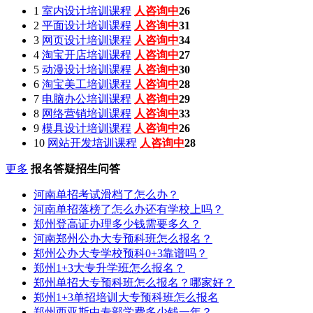
1
室内设计培训课程
人咨询中
30
2
平面设计培训课程
人咨询中
28
3
网页设计培训课程
人咨询中
32
4
淘宝开店培训课程
人咨询中
33
5
动漫设计培训课程
人咨询中
30
6
淘宝美工培训课程
人咨询中
30
7
电脑办公培训课程
人咨询中
29
8
网络营销培训课程
人咨询中
32
9
模具设计培训课程
人咨询中
29
10
网站开发培训课程
人咨询中
25
更多
报名答疑招生问答
河南单招考试滑档了怎么办？
河南单招落榜了怎么办还有学校上吗？
郑州登高证办理多少钱需要多久？
河南郑州公办大专预科班怎么报名？
郑州公办大专学校预科0+3靠谱吗？
郑州1+3大专升学班怎么报名？
郑州单招大专预科班怎么报名？哪家好？
郑州1+3单招培训大专预科班怎么报名
郑州西亚斯中专部学费多少钱一年？