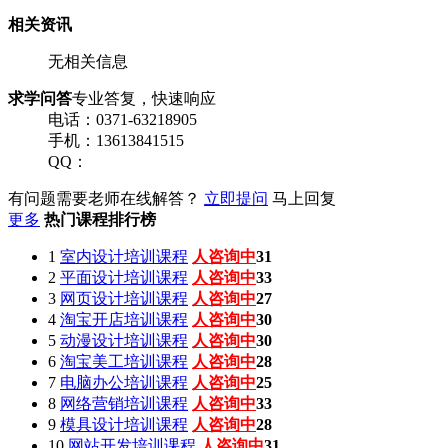
相关资讯
无相关信息
求学问答
专业答复，快速响应
电话：0371-63218905
手机：13613841515
QQ：
有问题需要老师在线解答？
立即提问
马上回复
更多
热门课程排行榜
1
室内设计培训课程
人咨询中
30
2
平面设计培训课程
人咨询中
29
3
网页设计培训课程
人咨询中
26
4
淘宝开店培训课程
人咨询中
30
5
动漫设计培训课程
人咨询中
32
6
淘宝美工培训课程
人咨询中
29
7
电脑办公培训课程
人咨询中
25
8
网络营销培训课程
人咨询中
28
9
模具设计培训课程
人咨询中
28
10
网站开发培训课程
人咨询中
32