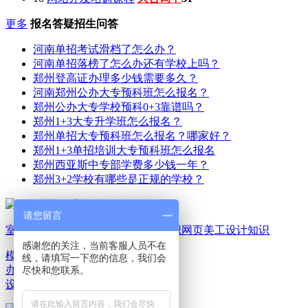
更多
报名答疑招生问答
河南单招考试滑档了怎么办？
河南单招落榜了怎么办还有学校上吗？
郑州登高证办理多少钱需要多久？
河南郑州公办大专预科班怎么报名？
郑州公办大专学校预科0+3靠谱吗？
郑州1+3大专升学班怎么报名？
郑州单招大专预科班怎么报名？哪家好？
郑州1+3单招培训大专预科班怎么报名
郑州西亚斯中专部学费多少钱一年？
郑州3+2学校有哪些是正规的学校？
请您留言
室内家装设计知识
平面广告设计知识
网页美工设计知识
感谢您的关注，当前客服人员不在
模具机械设计知识
电脑
线，请填写一下您的信息，我们会
办公文秘知识
游戏动漫
尽快和您联系。
设计知识