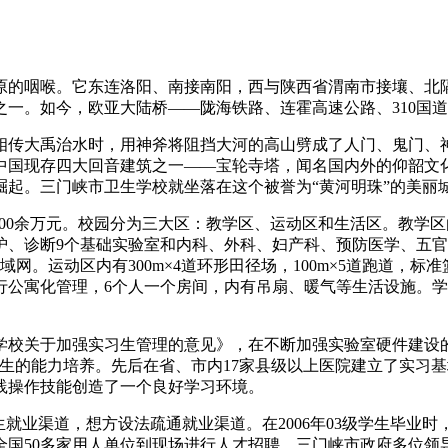
原的咽喉。它东连洛阳、南接南阳，西与陕西省渭南市接壤、北
一。如今，欧亚大陆桥——陇海铁路、连霍高速公路、310国道
相传大禹治水时，用神斧将阻挡大河的高山劈成了人门、鬼门、
国现存四大回音建筑之一——宝轮寺塔，闻名国内外的仰韶文化
起。三门峡市卫生学校就坐落在这个被誉为“黄河明珠”的美丽
固定资产2000余万元。校园分为三大区：教学区、运动区和生活区
、诊断9个基础实验室和内科、外科、妇产科、预防医学、五官
域网。运动区内有300m×4道环形田径场，100m×5道跑道，
行公寓化管理，6个人一个房间，内有吊扇、暖气等生活设施。
学校关于加强实习生管理的意见》，在不断加强实验室硬件建设
生的能力培养。先后在省、市内17家县级以上医院建立了实习
践操作技能创造了一个良好学习环境。
生就业渠道，想方设法疏通就业渠道。在2006年03级学生毕业
全国50多家用人单位到现场进行人才招聘。三门峡市政府多位领