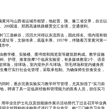
隔黄河与山西省运城市相望，地处晋、陕、豫三省交界，自古以
、209国道、郑西高速铁路横贯交汇全境，交通便利。
神门三道峡谷，滔滔大河得以东流而去，因此得名。境内现有朝
遗址等，文脉传承，底蕴丰厚。1957年，伴随着万里黄河第一
城市中。
。教学区由教学楼、实验楼、图书馆和阅览室等建筑群构成。教学设施
科、护理、推拿按摩7个临床实验室，有多媒体教室2个、语音
标准篮球场，排球场，室内室外乒乓球场、羽毛球场和室内健身房
学生餐厅实行社会化管理，采取承包制。为确保师生饮食安全，
的同时，逐步完善实验实习教学环节管理，尤其加强了“实习前
基地，聘请了具一定临床经验和管理能力的医务人员，担任实习
时，用毕业生护士礼仪及技能操作展示活动替代了过去召开毕业典
导同志对我校的这种形式进行了充分肯定，称“三门峡市卫生学