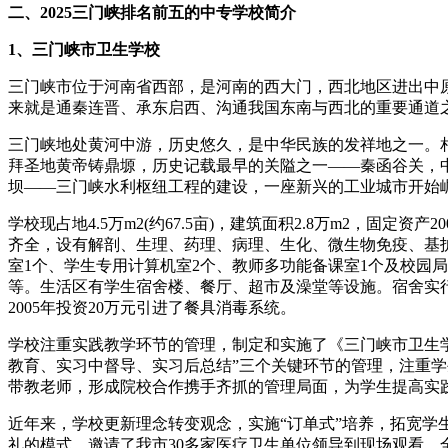
二、2025三门峡排名前五的中专学校简介
1、三门峡市卫生学校
三门峡市位于河南省西部，是河南的西大门，西北地区进出中
来就是通秦连晋、承东启西、沟通我国东南与西北的重要通道之
三门峡地处黄河中游，历史悠久，是中华民族的发祥地之一。
拜圣地黄帝铸鼎塬，历史记载最早的关隘之一——秦函谷关，中
坝——三门峡水利枢纽工程的建设，一座新兴的工业城市开始崛
学校现占地4.5万m2(约67.5亩)，建筑面积2.8万m2，
齐全，设有解剖、生理、药理、病理、生化、微生物免疫、基护
室1个、学生专用计算机室2个、教师多功能备课室1个及校园局
等。生活区有学生宿舍楼、餐厅、超市及澡堂等设施。宿舍实
2005年投资20万元引进了餐具消毒系统。
学校注重实践教学环节的管理，制定和实施了《三门峡市卫生
教育、实习中督导、实习后总结”三个关键环节的管理，注重学
带教老师，形成院校合作携手齐抓的管理局面，为学生提高实
近年来，学校更新理念转变观念，实施“订单式”培养，拓宽学
礼的模式，邀请了我市30多家医疗卫生单位领导到现场观看，