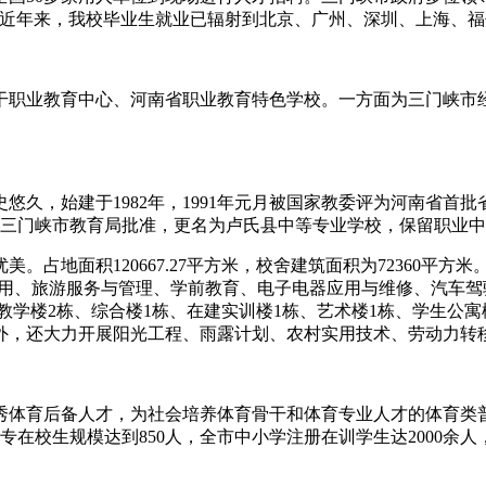
。近年来，我校毕业生就业已辐射到北京、广州、深圳、上海、
干职业教育中心、河南省职业教育特色学校。一方面为三门峡市
，始建于1982年，1991年元月被国家教委评为河南省首批省级
经三门峡市教育局批准，更名为卢氏县中等专业学校，保留职业中
地面积120667.27平方米，校舍建筑面积为72360平方米。
算机应用、旅游服务与管理、学前教育、电子电器应用与维修、汽车
有教学楼2栋、综合楼1栋、在建实训楼1栋、艺术楼1栋、学生公
外，还大力开展阳光工程、雨露计划、农村实用技术、劳动力转移
秀体育后备人才，为社会培养体育骨干和体育专业人才的体育类
中专在校生规模达到850人，全市中小学注册在训学生达2000