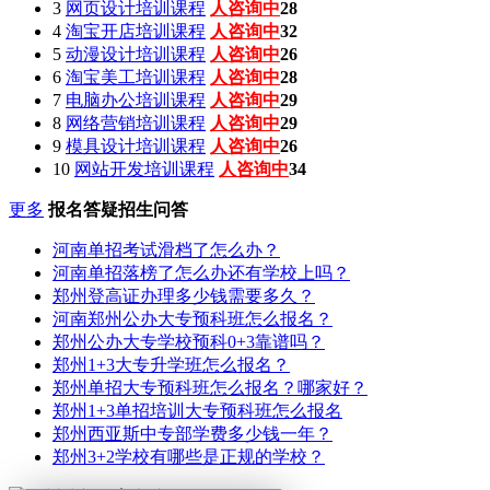
3
网页设计培训课程
人咨询中
28
4
淘宝开店培训课程
人咨询中
32
5
动漫设计培训课程
人咨询中
26
6
淘宝美工培训课程
人咨询中
28
7
电脑办公培训课程
人咨询中
29
8
网络营销培训课程
人咨询中
29
9
模具设计培训课程
人咨询中
26
10
网站开发培训课程
人咨询中
34
更多
报名答疑招生问答
河南单招考试滑档了怎么办？
河南单招落榜了怎么办还有学校上吗？
郑州登高证办理多少钱需要多久？
河南郑州公办大专预科班怎么报名？
郑州公办大专学校预科0+3靠谱吗？
郑州1+3大专升学班怎么报名？
郑州单招大专预科班怎么报名？哪家好？
郑州1+3单招培训大专预科班怎么报名
郑州西亚斯中专部学费多少钱一年？
郑州3+2学校有哪些是正规的学校？