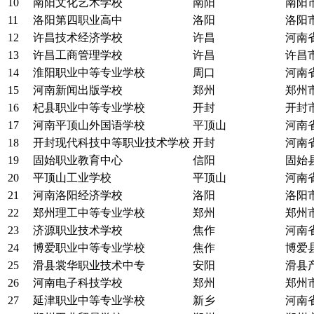
10
南阳文化艺术学校
南阳
南阳市
11
洛阳第四职业高中
洛阳
洛阳
12
许昌技术经济学校
许昌
河南
13
许昌工商管理学校
许昌
许昌
14
淮阳职业中等专业学校
周口
河南
15
河南新闻出版学校
郑州
郑州
16
杞县职业中等专业学校
开封
开封
17
河南平顶山外国语学校
平顶山
河南
18
开封现代科技中等职业技术学校
开封
河南
19
固始职业教育中心
信阳
固始
20
平顶山工业学校
平顶山
河南
21
河南洛阳经济学校
洛阳
洛阳市
22
郑州理工中等专业学校
郑州
郑州
23
济源职业技术学校
焦作
河南
24
博爱职业中等专业学校
焦作
博爱
25
滑县裳华职业技术中专
安阳
滑县
26
河南电子科技学校
郑州
郑州
27
延津职业中等专业学校
新乡
河南