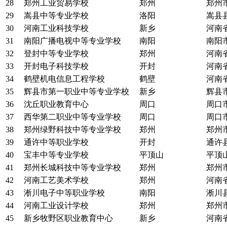
28
郑州工业贸易学校
郑州
郑州
29
嵩县中等专业学校
洛阳
嵩县
30
河南工业科技学校
新乡
河南
31
南阳广播电视中等专业学校
南阳
南阳
32
登封中等专业学校
郑州
河南
33
开封电子科技学校
开封
河南
34
鹤壁机电信息工程学校
鹤壁
河南
35
辉县市第一职业中等专业学校
新乡
辉县
36
沈丘职业教育中心
周口
周口
37
西华第二职业中等专业学校
周口
周口
38
郑州绿野科技中等专业学校
郑州
郑州
39
通许中等职业学校
开封
通许
40
宝丰中等专业学校
平顶山
平顶
41
郑州长城科技中等专业学校
郑州
郑州
42
河南工艺美术学校
郑州
河南
43
淅川电子中等职业学校
南阳
淅川
44
河南工业设计学校
郑州
郑州
45
新乡牧野区职业教育中心
新乡
河南