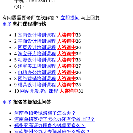
手机：13613841515
QQ：
有问题需要老师在线解答？
立即提问
马上回复
更多
热门课程排行榜
1
室内设计培训课程
人咨询中
31
2
平面设计培训课程
人咨询中
27
3
网页设计培训课程
人咨询中
33
4
淘宝开店培训课程
人咨询中
30
5
动漫设计培训课程
人咨询中
29
6
淘宝美工培训课程
人咨询中
33
7
电脑办公培训课程
人咨询中
28
8
网络营销培训课程
人咨询中
30
9
模具设计培训课程
人咨询中
34
10
网站开发培训课程
人咨询中
26
更多
报名答疑招生问答
河南单招考试滑档了怎么办？
河南单招落榜了怎么办还有学校上吗？
郑州登高证办理多少钱需要多久？
河南郑州公办大专预科班怎么报名？