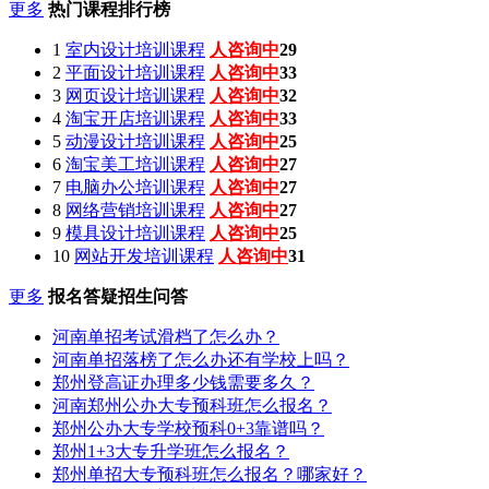
更多
热门课程排行榜
1
室内设计培训课程
人咨询中
29
2
平面设计培训课程
人咨询中
33
3
网页设计培训课程
人咨询中
32
4
淘宝开店培训课程
人咨询中
33
5
动漫设计培训课程
人咨询中
25
6
淘宝美工培训课程
人咨询中
27
7
电脑办公培训课程
人咨询中
27
8
网络营销培训课程
人咨询中
27
9
模具设计培训课程
人咨询中
25
10
网站开发培训课程
人咨询中
31
更多
报名答疑招生问答
河南单招考试滑档了怎么办？
河南单招落榜了怎么办还有学校上吗？
郑州登高证办理多少钱需要多久？
河南郑州公办大专预科班怎么报名？
郑州公办大专学校预科0+3靠谱吗？
郑州1+3大专升学班怎么报名？
郑州单招大专预科班怎么报名？哪家好？