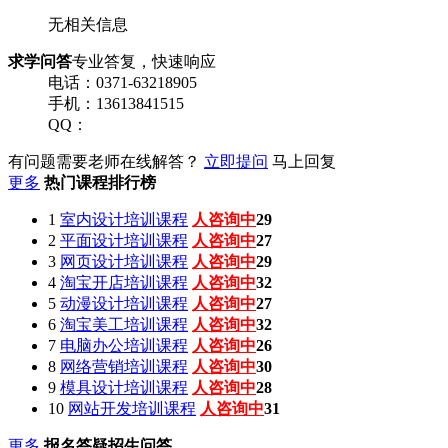
无相关信息
求学问答
专业答复，快速响应
电话：0371-63218905
手机：13613841515
QQ：
有问题需要老师在线解答？
立即提问
马上回复
更多
热门课程排行榜
1
室内设计培训课程
人咨询中
29
2
平面设计培训课程
人咨询中
27
3
网页设计培训课程
人咨询中
29
4
淘宝开店培训课程
人咨询中
32
5
动漫设计培训课程
人咨询中
27
6
淘宝美工培训课程
人咨询中
32
7
电脑办公培训课程
人咨询中
26
8
网络营销培训课程
人咨询中
30
9
模具设计培训课程
人咨询中
28
10
网站开发培训课程
人咨询中
31
更多
报名答疑招生问答