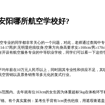
安阳哪所航空学校好?
航空专业的同学都非常关心的一个问题，对此，老师通过查阅中专
-17周岁;无明显疤痕纹身;空乘方向身高要求女≥160cm/男≥
有开设有航空服务专业的中等职业学校，同学们可以看一下这些
平均年薪在10万元人民币以上，同时因其专业性和供应不足，其
航空营销以及票务销售等多元化的复式行业。
0±10%范围内。去年就有位163cm的女生因为体重超标5kg在体检环
格。有个真实案例：某考生手背有1cm烫伤疤痕，用遮瑕膏遮