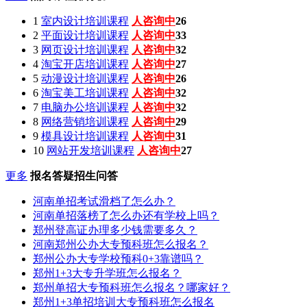
1
室内设计培训课程
人咨询中
26
2
平面设计培训课程
人咨询中
33
3
网页设计培训课程
人咨询中
32
4
淘宝开店培训课程
人咨询中
27
5
动漫设计培训课程
人咨询中
26
6
淘宝美工培训课程
人咨询中
32
7
电脑办公培训课程
人咨询中
32
8
网络营销培训课程
人咨询中
29
9
模具设计培训课程
人咨询中
31
10
网站开发培训课程
人咨询中
27
更多
报名答疑招生问答
河南单招考试滑档了怎么办？
河南单招落榜了怎么办还有学校上吗？
郑州登高证办理多少钱需要多久？
河南郑州公办大专预科班怎么报名？
郑州公办大专学校预科0+3靠谱吗？
郑州1+3大专升学班怎么报名？
郑州单招大专预科班怎么报名？哪家好？
郑州1+3单招培训大专预科班怎么报名