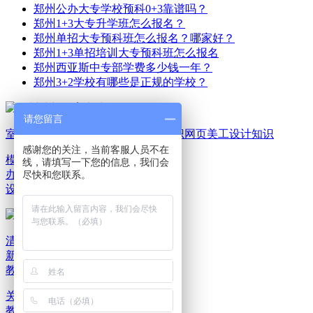
郑州公办大专学校预科0+3靠谱吗？
郑州1+3大专升学班怎么报名？
郑州单招大专预科班怎么报名？哪家好？
郑州1+3单招培训大专预科班怎么报名
郑州西亚斯中专部学费多少钱一年？
郑州3+2学校有哪些是正规的学校？
请您留言
室内家装设计知识
平面广告设计知识
网页美工设计知识
感谢您的关注，当前客服人员不在
模具机械设计知识
电脑
线，请填写一下您的信息，我们会
办公文秘知识
游戏动漫
尽快和您联系。
设计知识
清新教育新闻资讯
清
新教育报班选课
清新
教育就业服务
关于清新教育
联系清新教育
清新
教育乘车路线