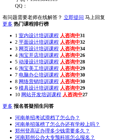
QQ：
有问题需要老师在线解答？
立即提问
马上回复
更多
热门课程排行榜
1
室内设计培训课程
人咨询中
31
2
平面设计培训课程
人咨询中
32
3
网页设计培训课程
人咨询中
34
4
淘宝开店培训课程
人咨询中
26
5
动漫设计培训课程
人咨询中
28
6
淘宝美工培训课程
人咨询中
29
7
电脑办公培训课程
人咨询中
30
8
网络营销培训课程
人咨询中
30
9
模具设计培训课程
人咨询中
29
10
网站开发培训课程
人咨询中
27
更多
报名答疑招生问答
河南单招考试滑档了怎么办？
河南单招落榜了怎么办还有学校上吗？
郑州登高证办理多少钱需要多久？
河南郑州公办大专预科班怎么报名？