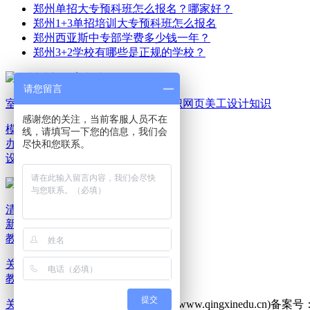
郑州单招大专预科班怎么报名？哪家好？
郑州1+3单招培训大专预科班怎么报名
郑州西亚斯中专部学费多少钱一年？
郑州3+2学校有哪些是正规的学校？
请您留言
室内家装设计知识
平面广告设计知识
网页美工设计知识
感谢您的关注，当前客服人员不在
模具机械设计知识
电脑
线，请填写一下您的信息，我们会
办公文秘知识
游戏动漫
尽快和您联系。
设计知识
清新教育新闻资讯
清
新教育报班选课
清新
教育就业服务
关于清新教育
联系清新教育
清新
教育乘车路线
提交
关于我们
版权所有：郑州清新教育(www.qingxinedu.cn)备案号