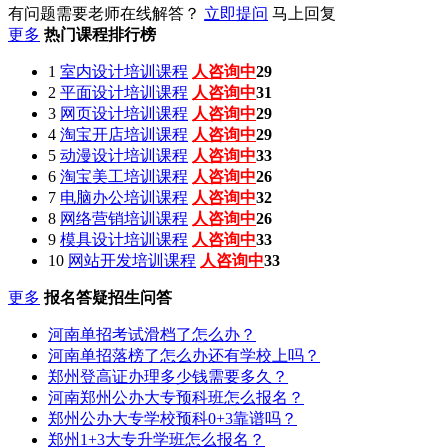
有问题需要老师在线解答？
立即提问
马上回复
更多
热门课程排行榜
1
室内设计培训课程
人咨询中
29
2
平面设计培训课程
人咨询中
31
3
网页设计培训课程
人咨询中
29
4
淘宝开店培训课程
人咨询中
29
5
动漫设计培训课程
人咨询中
33
6
淘宝美工培训课程
人咨询中
26
7
电脑办公培训课程
人咨询中
32
8
网络营销培训课程
人咨询中
26
9
模具设计培训课程
人咨询中
33
10
网站开发培训课程
人咨询中
33
更多
报名答疑招生问答
河南单招考试滑档了怎么办？
河南单招落榜了怎么办还有学校上吗？
郑州登高证办理多少钱需要多久？
河南郑州公办大专预科班怎么报名？
郑州公办大专学校预科0+3靠谱吗？
郑州1+3大专升学班怎么报名？