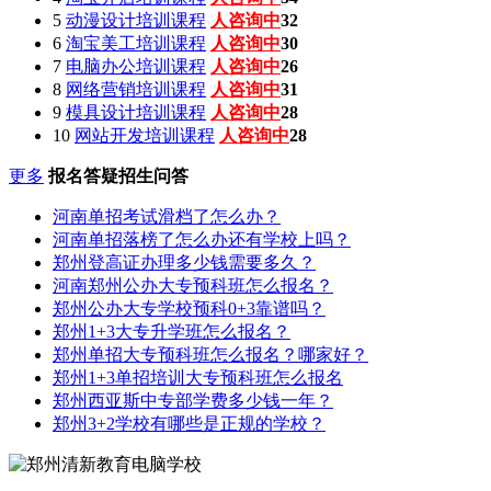
5
动漫设计培训课程
人咨询中
32
6
淘宝美工培训课程
人咨询中
30
7
电脑办公培训课程
人咨询中
26
8
网络营销培训课程
人咨询中
31
9
模具设计培训课程
人咨询中
28
10
网站开发培训课程
人咨询中
28
更多
报名答疑招生问答
河南单招考试滑档了怎么办？
河南单招落榜了怎么办还有学校上吗？
郑州登高证办理多少钱需要多久？
河南郑州公办大专预科班怎么报名？
郑州公办大专学校预科0+3靠谱吗？
郑州1+3大专升学班怎么报名？
郑州单招大专预科班怎么报名？哪家好？
郑州1+3单招培训大专预科班怎么报名
郑州西亚斯中专部学费多少钱一年？
郑州3+2学校有哪些是正规的学校？