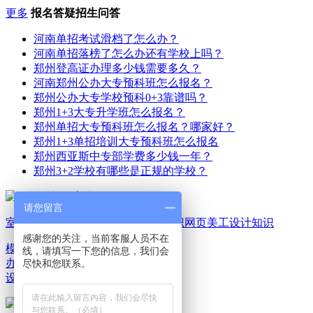
更多
报名答疑招生问答
河南单招考试滑档了怎么办？
河南单招落榜了怎么办还有学校上吗？
郑州登高证办理多少钱需要多久？
河南郑州公办大专预科班怎么报名？
郑州公办大专学校预科0+3靠谱吗？
郑州1+3大专升学班怎么报名？
郑州单招大专预科班怎么报名？哪家好？
郑州1+3单招培训大专预科班怎么报名
郑州西亚斯中专部学费多少钱一年？
郑州3+2学校有哪些是正规的学校？
请您留言
室内家装设计知识
平面广告设计知识
网页美工设计知识
感谢您的关注，当前客服人员不在
模具机械设计知识
电脑
线，请填写一下您的信息，我们会
办公文秘知识
游戏动漫
尽快和您联系。
设计知识