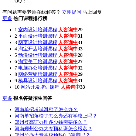
QQ：
有问题需要老师在线解答？
立即提问
马上回复
更多
热门课程排行榜
1
室内设计培训课程
人咨询中
28
2
平面设计培训课程
人咨询中
30
3
网页设计培训课程
人咨询中
31
4
淘宝开店培训课程
人咨询中
27
5
动漫设计培训课程
人咨询中
32
6
淘宝美工培训课程
人咨询中
33
7
电脑办公培训课程
人咨询中
26
8
网络营销培训课程
人咨询中
33
9
模具设计培训课程
人咨询中
30
10
网站开发培训课程
人咨询中
28
更多
报名答疑招生问答
河南单招考试滑档了怎么办？
河南单招落榜了怎么办还有学校上吗？
郑州登高证办理多少钱需要多久？
河南郑州公办大专预科班怎么报名？
郑州公办大专学校预科0+3靠谱吗？