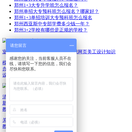
郑州1+3大专升学班怎么报名？
郑州单招大专预科班怎么报名？哪家好？
郑州1+3单招培训大专预科班怎么报名
郑州西亚斯中专部学费多少钱一年？
郑州3+2学校有哪些是正规的学校？
请您留言
室内家装设计知识
平面广告设计知识
网页美工设计知识
感谢您的关注，当前客服人员不在
模具机械设计知识
电脑
线，请填写一下您的信息，我们会
办公文秘知识
游戏动漫
尽快和您联系。
设计知识
清新教育新闻资讯
清
新教育报班选课
清新
教育就业服务
关于清新教育
联系清新教育
清新
教育乘车路线