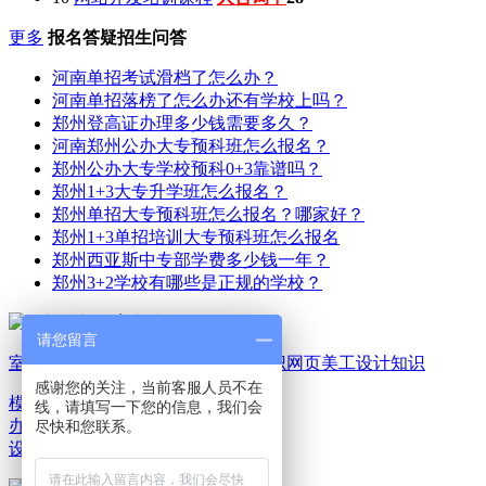
更多
报名答疑招生问答
河南单招考试滑档了怎么办？
河南单招落榜了怎么办还有学校上吗？
郑州登高证办理多少钱需要多久？
河南郑州公办大专预科班怎么报名？
郑州公办大专学校预科0+3靠谱吗？
郑州1+3大专升学班怎么报名？
郑州单招大专预科班怎么报名？哪家好？
郑州1+3单招培训大专预科班怎么报名
郑州西亚斯中专部学费多少钱一年？
郑州3+2学校有哪些是正规的学校？
请您留言
室内家装设计知识
平面广告设计知识
网页美工设计知识
感谢您的关注，当前客服人员不在
模具机械设计知识
电脑
线，请填写一下您的信息，我们会
办公文秘知识
游戏动漫
尽快和您联系。
设计知识