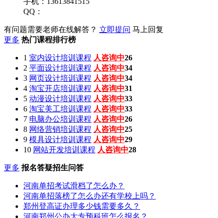
手机：13613841515
QQ：
有问题需要老师在线解答？
立即提问
马上回复
更多
热门课程排行榜
1
室内设计培训课程
人咨询中
26
2
平面设计培训课程
人咨询中
34
3
网页设计培训课程
人咨询中
34
4
淘宝开店培训课程
人咨询中
31
5
动漫设计培训课程
人咨询中
33
6
淘宝美工培训课程
人咨询中
33
7
电脑办公培训课程
人咨询中
26
8
网络营销培训课程
人咨询中
25
9
模具设计培训课程
人咨询中
29
10
网站开发培训课程
人咨询中
28
更多
报名答疑招生问答
河南单招考试滑档了怎么办？
河南单招落榜了怎么办还有学校上吗？
郑州登高证办理多少钱需要多久？
河南郑州公办大专预科班怎么报名？