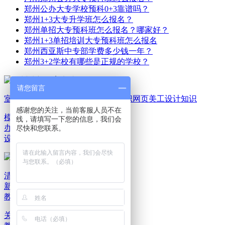
郑州公办大专学校预科0+3靠谱吗？
郑州1+3大专升学班怎么报名？
郑州单招大专预科班怎么报名？哪家好？
郑州1+3单招培训大专预科班怎么报名
郑州西亚斯中专部学费多少钱一年？
郑州3+2学校有哪些是正规的学校？
请您留言
室内家装设计知识
平面广告设计知识
网页美工设计知识
感谢您的关注，当前客服人员不在
模具机械设计知识
电脑
线，请填写一下您的信息，我们会
办公文秘知识
游戏动漫
尽快和您联系。
设计知识
清新教育新闻资讯
清
新教育报班选课
清新
教育就业服务
关于清新教育
联系清新教育
清新