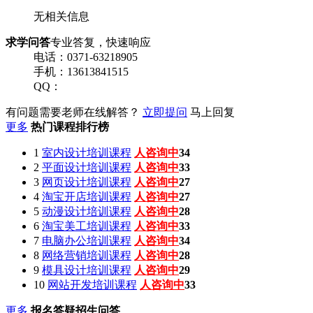
无相关信息
求学问答
专业答复，快速响应
电话：0371-63218905
手机：13613841515
QQ：
有问题需要老师在线解答？
立即提问
马上回复
更多
热门课程排行榜
1
室内设计培训课程
人咨询中
34
2
平面设计培训课程
人咨询中
33
3
网页设计培训课程
人咨询中
27
4
淘宝开店培训课程
人咨询中
27
5
动漫设计培训课程
人咨询中
28
6
淘宝美工培训课程
人咨询中
33
7
电脑办公培训课程
人咨询中
34
8
网络营销培训课程
人咨询中
28
9
模具设计培训课程
人咨询中
29
10
网站开发培训课程
人咨询中
33
更多
报名答疑招生问答