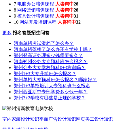
7
电脑办公培训课程
人咨询中
28
8
网络营销培训课程
人咨询中
28
9
模具设计培训课程
人咨询中
31
10
网站开发培训课程
人咨询中
32
更多
报名答疑招生问答
河南单招考试滑档了怎么办？
河南单招落榜了怎么办还有学校上吗？
郑州登高证办理多少钱需要多久？
河南郑州公办大专预科班怎么报名？
郑州公办大专学校预科0+3靠谱吗？
郑州1+3大专升学班怎么报名？
郑州单招大专预科班怎么报名？哪家好？
郑州1+3单招培训大专预科班怎么报名
郑州西亚斯中专部学费多少钱一年？
郑州3+2学校有哪些是正规的学校？
室内家装设计知识
平面广告设计知识
网页美工设计知识