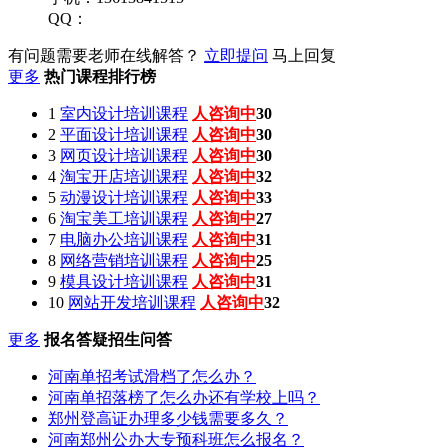
QQ：
有问题需要老师在线解答？
立即提问
马上回复
更多
热门课程排行榜
1
室内设计培训课程
人咨询中
30
2
平面设计培训课程
人咨询中
30
3
网页设计培训课程
人咨询中
30
4
淘宝开店培训课程
人咨询中
32
5
动漫设计培训课程
人咨询中
33
6
淘宝美工培训课程
人咨询中
27
7
电脑办公培训课程
人咨询中
31
8
网络营销培训课程
人咨询中
25
9
模具设计培训课程
人咨询中
31
10
网站开发培训课程
人咨询中
32
更多
报名答疑招生问答
河南单招考试滑档了怎么办？
河南单招落榜了怎么办还有学校上吗？
郑州登高证办理多少钱需要多久？
河南郑州公办大专预科班怎么报名？