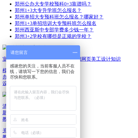
郑州公办大专学校预科0+3靠谱吗？
郑州1+3大专升学班怎么报名？
郑州单招大专预科班怎么报名？哪家好？
郑州1+3单招培训大专预科班怎么报名
郑州西亚斯中专部学费多少钱一年？
郑州3+2学校有哪些是正规的学校？
请您留言
室内家装设计知识
平面广告设计知识
网页美工设计知识
感谢您的关注，当前客服人员不在
模具机械设计知识
电脑
线，请填写一下您的信息，我们会
办公文秘知识
游戏动漫
尽快和您联系。
设计知识
清新教育新闻资讯
清
新教育报班选课
清新
教育就业服务
关于清新教育
联系清新教育
清新
教育乘车路线