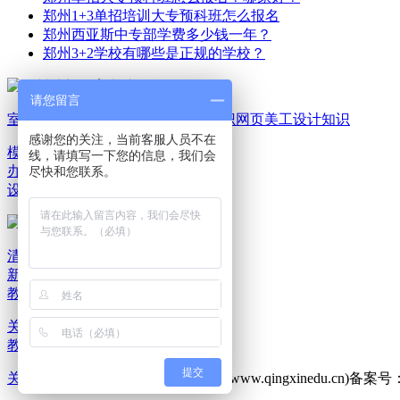
郑州1+3单招培训大专预科班怎么报名
郑州西亚斯中专部学费多少钱一年？
郑州3+2学校有哪些是正规的学校？
请您留言
室内家装设计知识
平面广告设计知识
网页美工设计知识
感谢您的关注，当前客服人员不在
模具机械设计知识
电脑
线，请填写一下您的信息，我们会
办公文秘知识
游戏动漫
尽快和您联系。
设计知识
清新教育新闻资讯
清
新教育报班选课
清新
教育就业服务
关于清新教育
联系清新教育
清新
教育乘车路线
提交
关于我们
版权所有：郑州清新教育(www.qingxinedu.cn)备案号