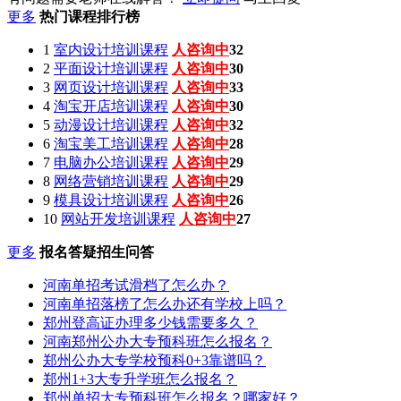
更多
热门课程排行榜
1
室内设计培训课程
人咨询中
32
2
平面设计培训课程
人咨询中
30
3
网页设计培训课程
人咨询中
33
4
淘宝开店培训课程
人咨询中
30
5
动漫设计培训课程
人咨询中
32
6
淘宝美工培训课程
人咨询中
28
7
电脑办公培训课程
人咨询中
29
8
网络营销培训课程
人咨询中
29
9
模具设计培训课程
人咨询中
26
10
网站开发培训课程
人咨询中
27
更多
报名答疑招生问答
河南单招考试滑档了怎么办？
河南单招落榜了怎么办还有学校上吗？
郑州登高证办理多少钱需要多久？
河南郑州公办大专预科班怎么报名？
郑州公办大专学校预科0+3靠谱吗？
郑州1+3大专升学班怎么报名？
郑州单招大专预科班怎么报名？哪家好？