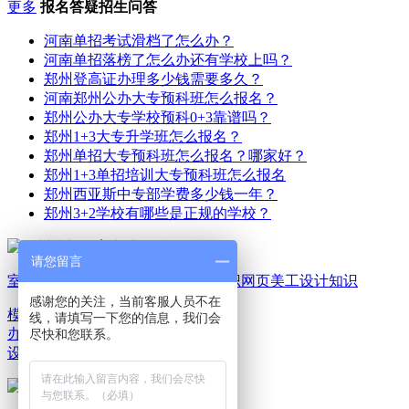
更多
报名答疑招生问答
河南单招考试滑档了怎么办？
河南单招落榜了怎么办还有学校上吗？
郑州登高证办理多少钱需要多久？
河南郑州公办大专预科班怎么报名？
郑州公办大专学校预科0+3靠谱吗？
郑州1+3大专升学班怎么报名？
郑州单招大专预科班怎么报名？哪家好？
郑州1+3单招培训大专预科班怎么报名
郑州西亚斯中专部学费多少钱一年？
郑州3+2学校有哪些是正规的学校？
请您留言
室内家装设计知识
平面广告设计知识
网页美工设计知识
感谢您的关注，当前客服人员不在
模具机械设计知识
电脑
线，请填写一下您的信息，我们会
办公文秘知识
游戏动漫
尽快和您联系。
设计知识