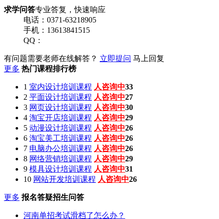
求学问答
专业答复，快速响应
电话：0371-63218905
手机：13613841515
QQ：
有问题需要老师在线解答？
立即提问
马上回复
更多
热门课程排行榜
1
室内设计培训课程
人咨询中
27
2
平面设计培训课程
人咨询中
28
3
网页设计培训课程
人咨询中
28
4
淘宝开店培训课程
人咨询中
27
5
动漫设计培训课程
人咨询中
25
6
淘宝美工培训课程
人咨询中
32
7
电脑办公培训课程
人咨询中
30
8
网络营销培训课程
人咨询中
30
9
模具设计培训课程
人咨询中
34
10
网站开发培训课程
人咨询中
27
更多
报名答疑招生问答
河南单招考试滑档了怎么办？