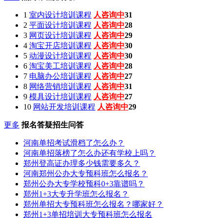
1
室内设计培训课程
人咨询中
31
2
平面设计培训课程
人咨询中
28
3
网页设计培训课程
人咨询中
29
4
淘宝开店培训课程
人咨询中
30
5
动漫设计培训课程
人咨询中
30
6
淘宝美工培训课程
人咨询中
28
7
电脑办公培训课程
人咨询中
27
8
网络营销培训课程
人咨询中
31
9
模具设计培训课程
人咨询中
27
10
网站开发培训课程
人咨询中
29
更多
报名答疑招生问答
河南单招考试滑档了怎么办？
河南单招落榜了怎么办还有学校上吗？
郑州登高证办理多少钱需要多久？
河南郑州公办大专预科班怎么报名？
郑州公办大专学校预科0+3靠谱吗？
郑州1+3大专升学班怎么报名？
郑州单招大专预科班怎么报名？哪家好？
郑州1+3单招培训大专预科班怎么报名