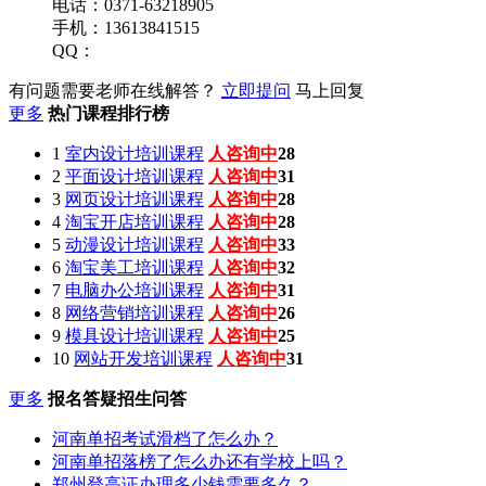
电话：0371-63218905
手机：13613841515
QQ：
有问题需要老师在线解答？
立即提问
马上回复
更多
热门课程排行榜
1
室内设计培训课程
人咨询中
26
2
平面设计培训课程
人咨询中
27
3
网页设计培训课程
人咨询中
31
4
淘宝开店培训课程
人咨询中
32
5
动漫设计培训课程
人咨询中
32
6
淘宝美工培训课程
人咨询中
30
7
电脑办公培训课程
人咨询中
27
8
网络营销培训课程
人咨询中
26
9
模具设计培训课程
人咨询中
26
10
网站开发培训课程
人咨询中
32
更多
报名答疑招生问答
河南单招考试滑档了怎么办？
河南单招落榜了怎么办还有学校上吗？
郑州登高证办理多少钱需要多久？