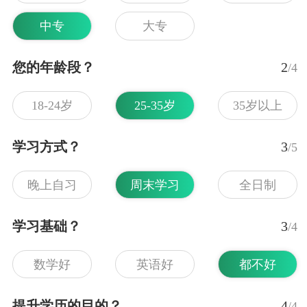
中专
大专
您的年龄段？
2
/4
18-24岁
25-35岁
35岁以上
学习方式？
3
/5
晚上自习
周末学习
全日制
学习基础？
3
/4
数学好
英语好
都不好
提升学历的目的？
4
/4