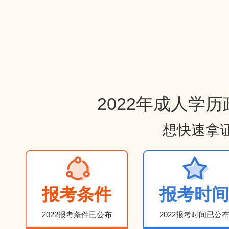
报
怎
考
专
学
圆
名
样
知
业
历
梦
流
选
识
考
证
助
程
适
点
试
书
学
是
合
一
要
含
金
什
的
览
求
金
计
么
专
量
划
的？
业？
2022年成人学
想快速拿
报考条件
报考时间
2022报考条件已公布
2022报考时间已公