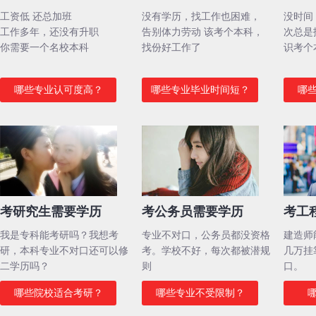
工资低 还总加班
没有学历，找工作也困难，
没时间
工作多年，还没有升职
告别体力劳动 该考个本科，
次总是
你需要一个名校本科
找份好工作了
识考个
哪些专业认可度高？
哪些专业毕业时间短？
哪
考研究生需要学历
考公务员需要学历
考工
我是专科能考研吗？我想考
专业不对口，公务员都没资格
建造师
研，本科专业不对口还可以修
考。学校不好，每次都被潜规
几万挂
二学历吗？
则
口。
哪些院校适合考研？
哪些专业不受限制？