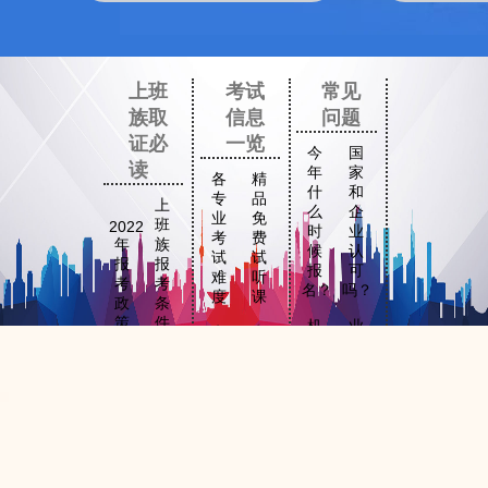
上班
考试
常见
族取
信息
问题
证必
一览
今
国
读
年
家
各
精
什
和
专
品
上
么
企
业
免
班
2022
时
业
考
费
年
族
候
认
试
试
报
报
报
可
难
听
考
考
名？
吗？
度
课
政
条
策
件
机
业
考
考
构
余
试
试
各
取
培
时
大
科
地
证
训
间
纲
目
区
预
班
怎
和
和
报
报
靠
么
重
时
考
名
谱
上
点
间
时
通
吗？
课？
间
道
常
各