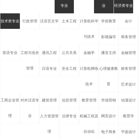
专业
业
经济类专业
技术类专业
行政管理
汉语言文学
土木工程
计算机科学
学前教育
会计
与技术
影视编导
商务管理
英语专业
工程与造价
通讯工程
公共关系
金融学
播音主持
金融管理
管理
日语专业
安全工程
计算机网络
心理健康教
财务管理
技术
育
艺术设计
工商企业管
对外汉语专
建筑管理
信息管理
教育管理
市场营销
动漫设计
理
业
人力资源管
法律专业
机械工程及
网页设计
教育学
理
自动化
电子商务
平面设计