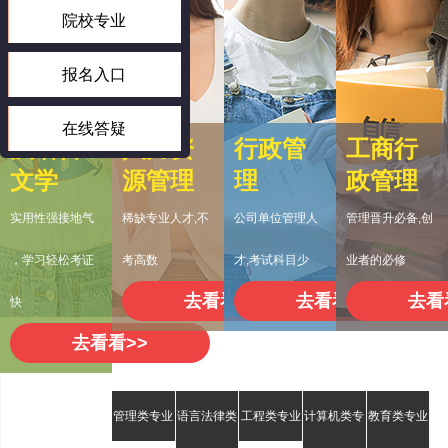
院校专业
报名入口
在线答疑
汉语言
人力资
行政管
工商行
文学
源管理
理
政管理
实用性强接地气
稀缺专业人才,不
公司单位管理人
管理晋升必备,创
，学习轻松考证
考高数
才,考试科目少
业者的必修
去看看>>
去看看>>
去看
快
去看看>>
管理类专业
语言法律类
工程类专业
计算机类专
教育类专业