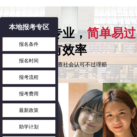
本地报考专区
社会热门专业，
简单易过
报名条件
有效率
报名时间
学历终身可查社会认可不过理赔
报考流程
报考费用
最新政策
助学计划